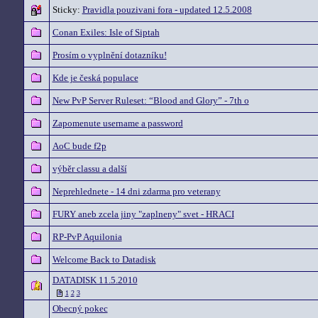
Sticky:
Pravidla pouzivani fora - updated 12.5.2008
Conan Exiles: Isle of Siptah
Prosím o vyplnění dotazníku!
Kde je česká populace
New PvP Server Ruleset: “Blood and Glory” - 7th o
Zapomenute username a password
AoC bude f2p
výběr classu a další
Neprehlednete - 14 dni zdarma pro veterany
FURY aneb zcela jiny "zaplneny" svet - HRACI
RP-PvP Aquilonia
Welcome Back to Datadisk
DATADISK 11.5.2010
1
2
3
Obecný pokec