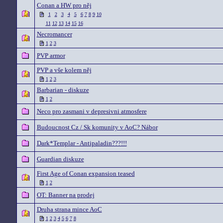
Conan a HW pro něj
1
2
3
4
5
6
7
8
9
10
11
12
13
14
15
16
Necromancer
1
2
3
PVP armor
PVP a vše kolem něj
1
2
3
Barbarian - diskuze
1
2
Neco pro zasmani v depresivni atmosfere
Budoucnost Cz / Sk komunity v AoC? Nábor
Dark*Templar - Antipaladin???!!!
Guardian diskuze
First Age of Conan expansion teased
1
2
OT: Banner na prodej
Druha strana mince AoC
1
2
3
4
5
6
7
8