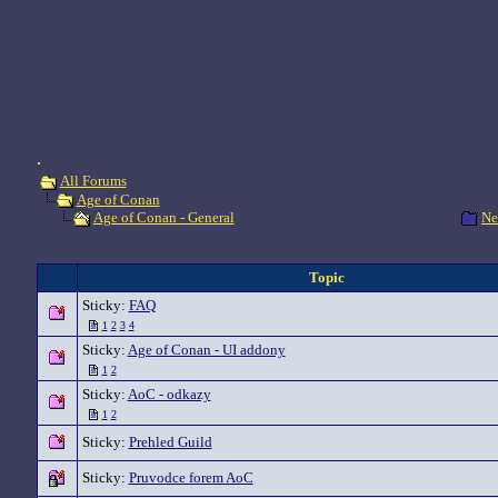
.
All Forums
Age of Conan
Ne
Age of Conan - General
Topic
Sticky:
FAQ
1
2
3
4
Sticky:
Age of Conan - UI addony
1
2
Sticky:
AoC - odkazy
1
2
Sticky:
Prehled Guild
Sticky:
Pruvodce forem AoC