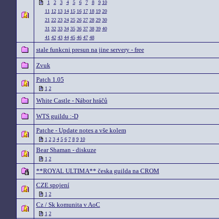
1
2
3
4
5
6
7
8
9
10
11
12
13
14
15
16
17
18
19
20
21
22
23
24
25
26
27
28
29
30
31
32
33
34
35
36
37
38
39
40
41
42
43
44
45
46
47
48
stale funkcni presun na jine servery - free
Zvuk
Patch 1.05
1
2
White Castle - Nábor hráčů
WTS guildu :-D
Patche - Update notes a vše kolem
1
2
3
4
5
6
7
8
9
10
Bear Shaman - diskuze
1
2
**ROYAL ULTIMA** česka guilda na CROM
CZE spojení
1
2
Cz / Sk komunita v AoC
1
2