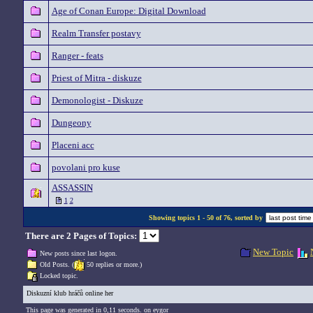
Age of Conan Europe: Digital Download
Realm Transfer postavy
Ranger - feats
Priest of Mitra - diskuze
Demonologist - Diskuze
Dungeony
Placeni acc
povolani pro kuse
ASSASSIN
1
2
Showing topics 1 - 50 of 76, sorted by
There are 2 Pages of Topics:
New Topic
New posts since last logon.
Old Posts. (
50 replies or more.)
Locked topic.
Diskuzní klub hráčů online her
This page was generated in 0,11 seconds. on eygor