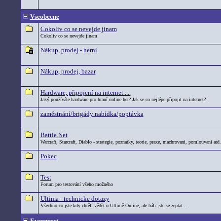
Vseobecne
Cokoliv co se nevejde jinam
Cokoliv co se nevejde jinam
Nákup, prodej - herní
Nákup, prodej, bazar
Hardware, připojení na internet ....
Jaký používáte hardware pro hraní online her? Jak se co nejlépe připojit na internet?
zaměstnání/brigády nabídka/poptávka
Battle.Net
Warcraft, Starcraft, Diablo - strategie, poznatky, teorie, praxe, machrovani, pomlouvani atd.
Pokec
Test
Forum pro testování všeho možného
Ultima - technicke dotazy
Všechno co jste kdy chtěli vědět o Ultimě Online, ale báli jste se zeptat...
Everquest