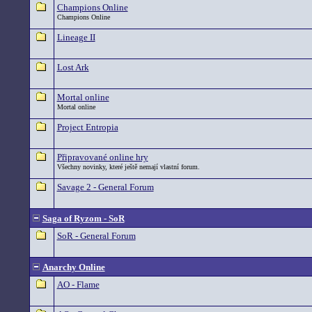
Champions Online
Champions Online
Lineage II
Lost Ark
Mortal online
Mortal online
Project Entropia
Připravované online hry
Všechny novinky, které ještě nemají vlastní forum.
Savage 2 - General Forum
Saga of Ryzom - SoR
SoR - General Forum
Anarchy Online
AO - Flame