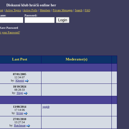
Diskuzní klub hráčů online her
cet
|
Active Topics
|
Active Polls
|
Members
|
Private Messages
|
Search
|
FAQ
name:
Password:
Save Password
t your Password?
Last Post
Moderator(s)
07/01/2005
12:34:07
by:
Khostri
18/10/2024
08:28:33
by:
Shigi
13/08/2014
spajdr
17:14:06
by:
Irvine
27/01/2010
13:27:54
by:
Batchman