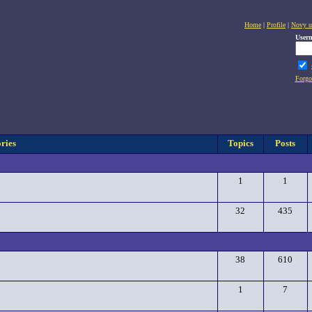
Home
|
Profile
|
Novy u
User
Forgo
ries
Topics
Posts
1
1
32
435
38
610
1
7