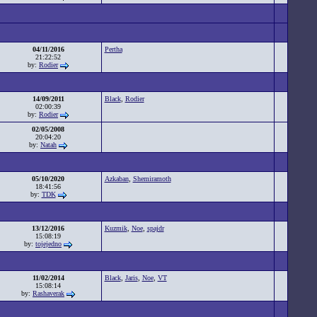
04/11/2016
Pertha
21:22:52
by:
Rodier
14/09/2011
Black
,
Rodier
02:00:39
by:
Rodier
02/05/2008
20:04:20
by:
Natah
05/10/2020
Azkaban
,
Shemiramoth
18:41:56
by:
TDK
13/12/2016
Kuzmik
,
Noe
,
spajdr
15:08:19
by:
tojejedno
11/02/2014
Black
,
Jaris
,
Noe
,
VT
15:08:14
by:
Rashaverak