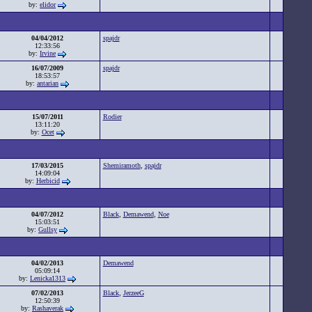
by:
elidor
04/04/2012
spajdr
12:33:56
by:
Irvine
16/07/2009
spajdr
18:53:57
by:
antarian
15/07/2011
Rodier
13:11:20
by:
Ocet
17/03/2015
Shemiramoth
,
spajdr
14:09:04
by:
Herbicid
04/07/2012
Black
,
Demawend
,
Noe
15:03:51
by:
Gullsy
04/02/2013
Demawend
05:09:14
by:
Lenicka1313
07/02/2013
Black
,
JerzeeG
12:50:39
by:
Rashaverak