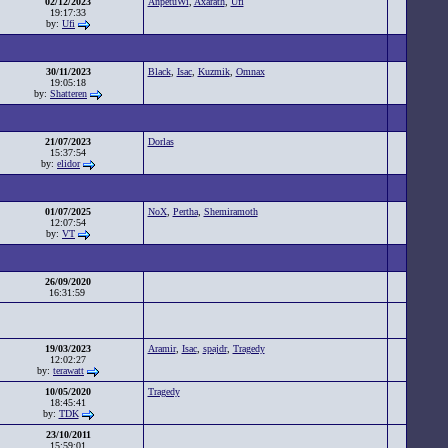
02/12/2023
AnpetuWi
,
Axarath
,
Ufi
19:17:33
by:
Ufi
30/11/2023
Black
,
Isac
,
Kuzmik
,
Omnax
19:05:18
by:
Shatteren
21/07/2023
Dorlas
15:37:54
by:
elidor
01/07/2025
NoX
,
Pertha
,
Shemiramoth
12:07:54
by:
VT
26/09/2020
16:31:59
19/03/2023
Aramir
,
Isac
,
spajdr
,
Tragedy
12:02:27
by:
terawatt
10/05/2020
Tragedy
18:45:41
by:
TDK
23/10/2011
15:59:01