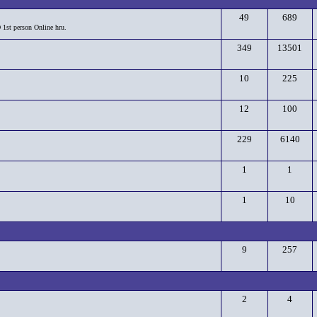
49
689
D 1st person Online hru.
349
13501
10
225
12
100
229
6140
1
1
1
10
9
257
2
4