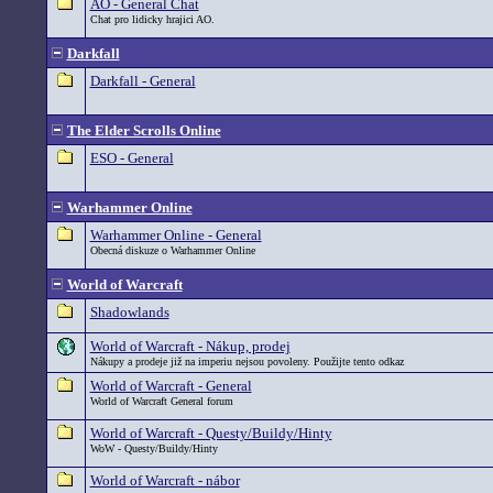
AO - General Chat
Chat pro lidicky hrajici AO.
Darkfall
Darkfall - General
The Elder Scrolls Online
ESO - General
Warhammer Online
Warhammer Online - General
Obecná diskuze o Warhammer Online
World of Warcraft
Shadowlands
World of Warcraft - Nákup, prodej
Nákupy a prodeje již na imperiu nejsou povoleny. Použijte tento odkaz
World of Warcraft - General
World of Warcraft General forum
World of Warcraft - Questy/Buildy/Hinty
WoW - Questy/Buildy/Hinty
World of Warcraft - nábor