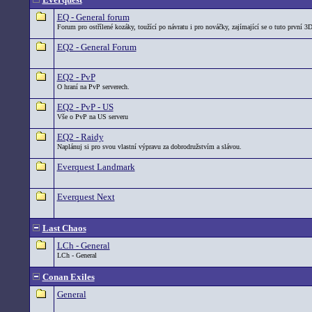
EQ - General forum
Forum pro ostřílené kozáky, toužící po návratu i pro nováčky, zajímající se o tuto první 3
EQ2 - General Forum
EQ2 - PvP
O hraní na PvP serverech.
EQ2 - PvP - US
Vše o PvP na US serveru
EQ2 - Raidy
Naplánuj si pro svou vlastní výpravu za dobrodružstvím a slávou.
Everquest Landmark
Everquest Next
Last Chaos
LCh - General
LCh - General
Conan Exiles
General