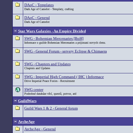
DAoC - Templates
Dark Age of Camelot - Templaty, crafting
DAoC - General
Dark Age of Camelot
Star Wars Galaxies - An Empire Divided
SWG - Bohemian Mercenaries [BoH]
Informace o guilde Bohemian Mercenaries a prijimani novych clenu.
SWG - General Forum - servery Eclipse & Chimaera
SWG - Chapters and Updates
Chapters and Updates
SWG - Imperial High Command ( IHC ) Informace
Drive Imperial Peace Forces - Recruitment
SWG center
Podrobné databáze věcí, questů, potvor, atd
GuildWars
Guild Wars 1 & 2 - General forum
ArcheAge
ArcheAge - General