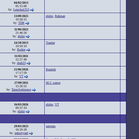
04/02/2013
05:15:06
by:
Lenicka1313
13/09/2025
elidor
,
Rahman
19:58:15
by:
TDK
11/06/2022
21:46:26
by:
elidor
24/10/2013
Trasher
19:59:10
by:
Rodier
31/03/2011
15:27:49
by:
dodi23
21/06/2026
Kuzmik
17:17:59
by:
VT
27/09/2011
M.C warior
15:26:55
by:
TairmSerbirrave
16/03/2026
elidor
,
VT
09:37:33
by:
elidor
29/03/2023
petrpets
16:29:28
by:
nekrotyrael