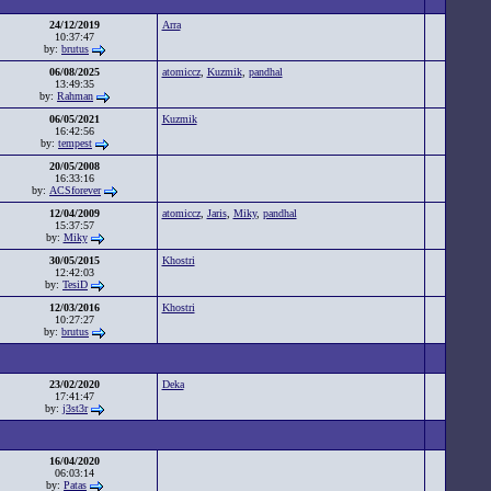
24/12/2019
Arra
10:37:47
by:
brutus
06/08/2025
atomiccz
,
Kuzmik
,
pandhal
13:49:35
by:
Rahman
06/05/2021
Kuzmik
16:42:56
by:
tempest
20/05/2008
16:33:16
by:
ACSforever
12/04/2009
atomiccz
,
Jaris
,
Miky
,
pandhal
15:37:57
by:
Miky
30/05/2015
Khostri
12:42:03
by:
TesiD
12/03/2016
Khostri
10:27:27
by:
brutus
23/02/2020
Deka
17:41:47
by:
j3st3r
16/04/2020
06:03:14
by:
Patas