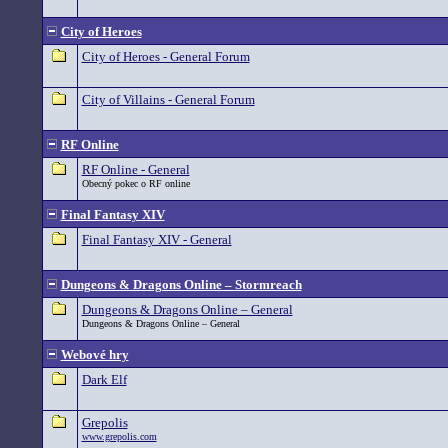
City of Heroes
City of Heroes - General Forum
City of Villains - General Forum
RF Online
RF Online - General
Obecný pokec o RF online
Final Fantasy XIV
Final Fantasy XIV - General
Dungeons & Dragons Online – Stormreach
Dungeons & Dragons Online – General
Dungeons & Dragons Online – General
Webové hry
Dark Elf
Grepolis
www.grepolis.com