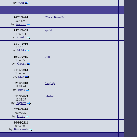
by:
vool
16/02/2024
Black
,
Kuzmik
12:46:04
by:
terawatt
14/04/2008
spajdr
10:50:11
by:
Khostri
21/07/2016
16:25:46
by:
klokk
19/01/2015
Noe
16:43:59
by:
Khostri
21/05/2013
13:43:48
by:
Eagle
02/03/2018
Tragedy
19:58:01
by:
Tarvis
01/09/2023
Mistral
12:35:37
by:
Baghera
02/10/2010
08:08:22
by:
Dynty
08/06/2011
08:30:06
by:
Rashaverak