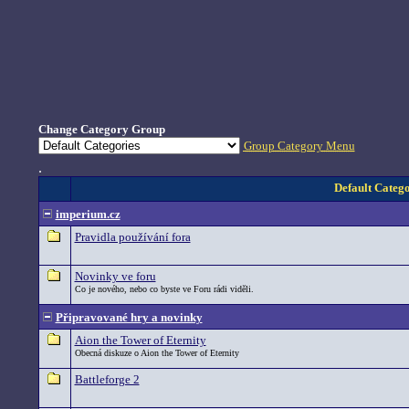
Change Category Group
Group Category Menu
.
Default Catego
imperium.cz
Pravidla používání fora
Novinky ve foru
Co je nového, nebo co byste ve Foru rádi viděli.
Připravované hry a novinky
Aion the Tower of Eternity
Obecná diskuze o Aion the Tower of Eternity
Battleforge 2