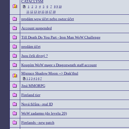
CATACLYSM
1
2
3
4
5
6
7
8
9
10
11
12
13
14
15
16
17
18
prodám wow účet nebo swtor účet
Account suspended
Till Death Do You Part - Iron Man WoW Challenge
prodám účet
Jsou češi divný ?
Koupím WoW mage s Dragonwrath staff account
Migrace Shadow Moon --> Drak'thul
1
2
3
4
5
6
7
Jiná MMORPG
Fireland tier
Nová fičůra - real ID
WoW zadarmo (do levelu 20)
Firelands - new patch