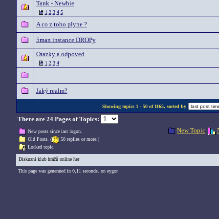
Tank - Newbie
1
2
3
4
5
A co z toho plyne ?
5man instance DROPy
Otazky a odpoved
1
2
3
4
.
Jaký realm?
Showing topics 1 - 50 of 1165, sorted by
There are 24 Pages of Topics:
New Topic
New posts since last logon.
Old Posts. (
50 replies or more.)
Locked topic.
Diskuzní klub hráčů online her
This page was generated in 0,11 seconds. on eygor