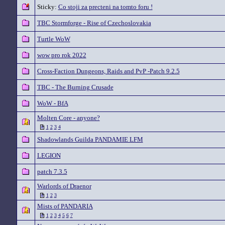
Sticky:
Co stoji za precteni na tomto foru !
TBC Stormforge - Rise of Czechoslovakia
Turtle WoW
wow pro rok 2022
Cross-Faction Dungeons, Raids and PvP -Patch 9.2.5
TBC - The Burning Crusade
WoW - BfA
Molten Core - anyone?
1
2
3
4
Shadowlands Guilda PANDAMIE LFM
LEGION
patch 7.3.5
Warlords of Draenor
1
2
3
Mists of PANDARIA
1
2
3
4
5
6
7