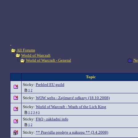
.
All Forums
World of Warcraft
Ne
World of Warcraft - General
Topic
Sticky:
Prehled EU guild
1
2
Sticky:
WOW webs - Zajímavé odkazy (18.10.2008)
Sticky:
World of Warcraft - Wrath of the Lich King
1
2
3
4
5
Sticky:
FAQ - základní info
1
2
Sticky:
** Pravidla prodeje a nákupu ** (3.4.2008)