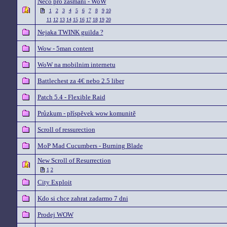
Neco pro zasmání - WoW
1
2
3
4
5
6
7
8
9
10
11
12
13
14
15
16
17
18
19
20
Nejaka TWINK guilda ?
Wow - 5man content
WoW na mobilnim internetu
Battlechest za 4€ nebo 2.5 liber
Patch 5.4 - Flexible Raid
Průzkum - příspěvek wow komunitě
Scroll of ressurection
MoP Mad Cucumbers - Burning Blade
New Scroll of Resurrection
1
2
City Exploit
Kdo si chce zahrat zadarmo 7 dni
Prodej WOW