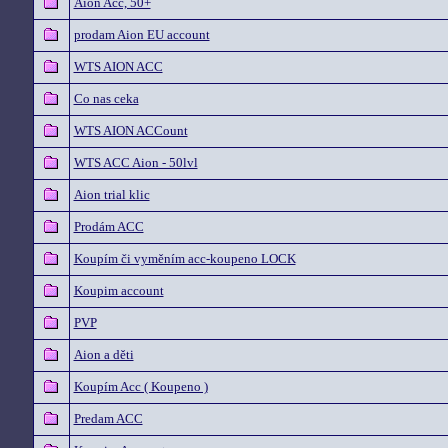
Aion Acc, 50+
prodam Aion EU account
WTS AION ACC
Co nas ceka
WTS AION ACCount
WTS ACC Aion - 50lvl
Aion trial klic
Prodám ACC
Koupím či vyměním acc-koupeno LOCK
Koupim account
PVP
Aion a děti
Koupím Acc ( Koupeno )
Predam ACC