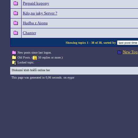
Prepaid kupony
Kdo,na jaky Server ?
Hudba z Aionu
Chanter
Showing topics 1 - 38 of 38, sorted by
New Top
New posts since last logon.
Old Posts. (
50 replies or more.)
Locked topic.
Diskuzní klub hráčů online her
This page was generated in 0,06 seconds. on eygor