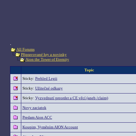
.
All Forums
Připravované hry a novinky
Aion the Tower of Eternity
Topic
Sticky:
Prehled Legii
Sticky:
Užitečné odkazy
Sticky:
Vyzvednutí preorder a CE věcí (aneb /claim)
Novy zaciatok
Predam Aion ACC
Koupim, Vyměním AION Account