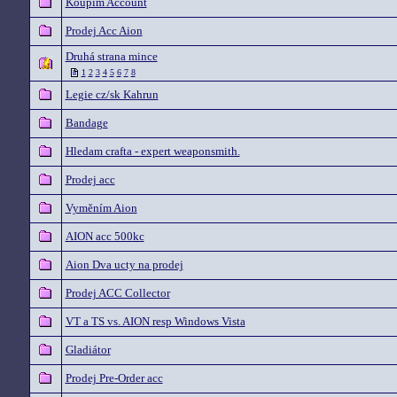
Koupim Account
Prodej Acc Aion
Druhá strana mince
1
2
3
4
5
6
7
8
Legie cz/sk Kahrun
Bandage
Hledam crafta - expert weaponsmith.
Prodej acc
Vyměním Aion
AION acc 500kc
Aion Dva ucty na prodej
Prodej ACC Collector
VT a TS vs. AION resp Windows Vista
Gladiátor
Prodej Pre-Order acc