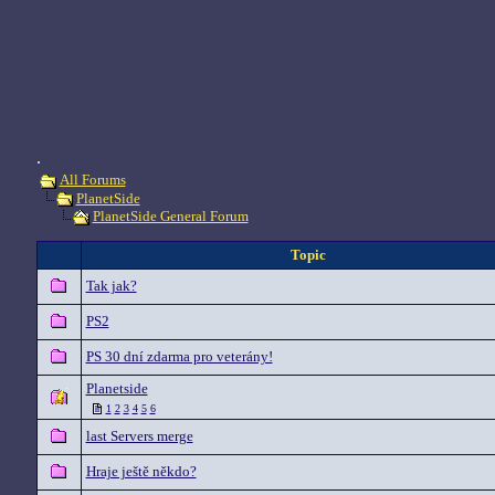
.
All Forums
PlanetSide
PlanetSide General Forum
Topic
Tak jak?
PS2
PS 30 dní zdarma pro veterány!
Planetside
1
2
3
4
5
6
last Servers merge
Hraje ještě někdo?