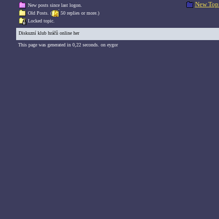
New Top
New posts since last logon.
Old Posts. (
50 replies or more.)
Locked topic.
Diskuzní klub hráčů online her
This page was generated in 0,22 seconds. on eygor