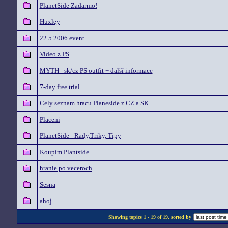
PlanetSide Zadarmo!
Huxley
22.5.2006 event
Video z PS
MYTH - sk/cz PS outfit + další informace
7-day free trial
Cely seznam hracu Planeside z CZ a SK
Placeni
PlanetSide - Rady,Triky, Tipy
Koupím Plantside
hranie po veceroch
Sesna
ahoj
Showing topics 1 - 19 of 19, sorted by