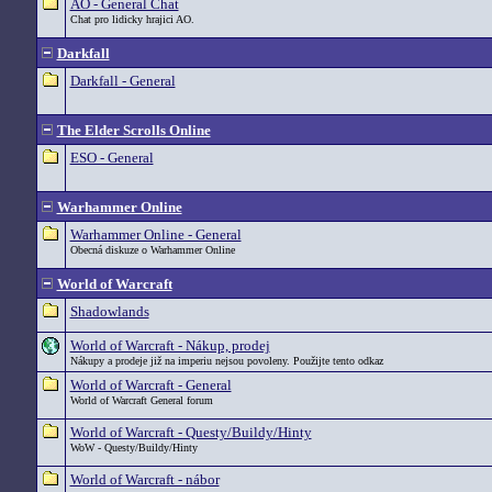
AO - General Chat
Chat pro lidicky hrajici AO.
Darkfall
Darkfall - General
The Elder Scrolls Online
ESO - General
Warhammer Online
Warhammer Online - General
Obecná diskuze o Warhammer Online
World of Warcraft
Shadowlands
World of Warcraft - Nákup, prodej
Nákupy a prodeje již na imperiu nejsou povoleny. Použijte tento odkaz
World of Warcraft - General
World of Warcraft General forum
World of Warcraft - Questy/Buildy/Hinty
WoW - Questy/Buildy/Hinty
World of Warcraft - nábor