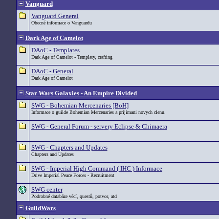
Vanguard
Vanguard General
Obecné informace o Vanguardu
Dark Age of Camelot
DAoC - Templates
Dark Age of Camelot - Templaty, crafting
DAoC - General
Dark Age of Camelot
Star Wars Galaxies - An Empire Divided
SWG - Bohemian Mercenaries [BoH]
Informace o guilde Bohemian Mercenaries a prijimani novych clenu.
SWG - General Forum - servery Eclipse & Chimaera
SWG - Chapters and Updates
Chapters and Updates
SWG - Imperial High Command ( IHC ) Informace
Drive Imperial Peace Forces - Recruitment
SWG center
Podrobné databáze věcí, questů, potvor, atd
GuildWars