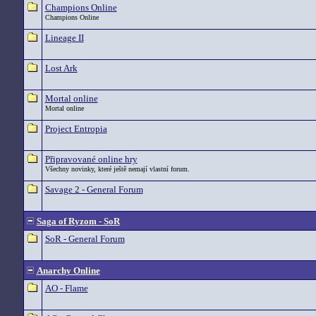
Champions Online
Champions Online
Lineage II
Lost Ark
Mortal online
Mortal online
Project Entropia
Připravované online hry
Všechny novinky, které ještě nemají vlastní forum.
Savage 2 - General Forum
Saga of Ryzom - SoR
SoR - General Forum
Anarchy Online
AO - Flame