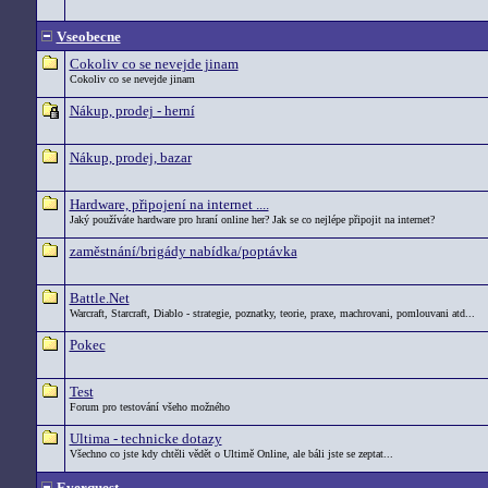
Vseobecne
Cokoliv co se nevejde jinam
Cokoliv co se nevejde jinam
Nákup, prodej - herní
Nákup, prodej, bazar
Hardware, připojení na internet ....
Jaký používáte hardware pro hraní online her? Jak se co nejlépe připojit na internet?
zaměstnání/brigády nabídka/poptávka
Battle.Net
Warcraft, Starcraft, Diablo - strategie, poznatky, teorie, praxe, machrovani, pomlouvani atd...
Pokec
Test
Forum pro testování všeho možného
Ultima - technicke dotazy
Všechno co jste kdy chtěli vědět o Ultimě Online, ale báli jste se zeptat...
Everquest