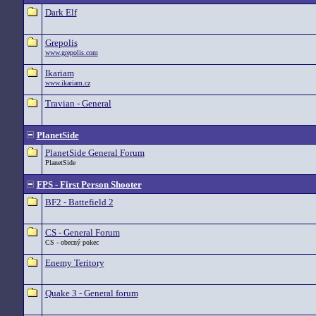
Dark Elf
Grepolis
www.grepolis.com
Ikariam
www.ikariam.cz
Travian - General
PlanetSide
PlanetSide General Forum
PlanetSide
FPS - First Person Shooter
BF2 - Battefield 2
CS - General Forum
CS - obecný pokec
Enemy Teritory
Quake 3 - General forum