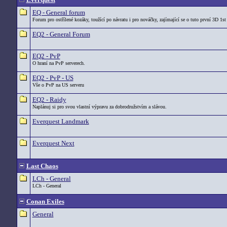
EQ - General forum
Forum pro ostřílené kozáky, toužící po návratu i pro nováčky, zajímající se o tuto první 3D 1st
EQ2 - General Forum
EQ2 - PvP
O hraní na PvP serverech.
EQ2 - PvP - US
Vše o PvP na US serveru
EQ2 - Raidy
Naplánuj si pro svou vlastní výpravu za dobrodružstvím a slávou.
Everquest Landmark
Everquest Next
Last Chaos
LCh - General
LCh - General
Conan Exiles
General