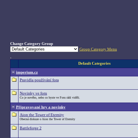
Change Category Group
Group Category Menu
.
Default Categories
imperium.cz
Pravidla používání fora
Novinky ve foru
Co je nového, nebo co byste ve Foru rádi viděli.
Připravované hry a novinky
Aion the Tower of Eternity
Obecná diskuze o Aion the Tower of Eternity
Battleforge 2