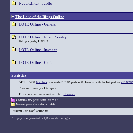
Neverwinter - public
The Lord of the Rings Online
LOTR Online - General
LOTR Online - Nakup/prodej
Nákup a prodej LOTRO
LOTR Online - Instance
LOTR Online - Craft
Statistics
5451 of 5638
Members
have made 237982 posts in 80 forums, with the last post on
21/06/202
There are currently 7435 topics.
Please welcome our newest member:
Houbešek
.
Contains new posts since last visit.
No new posts since the last visit.
Diskuzní klub hráčů online her
This page was generated in 0,3 seconds. on eygor