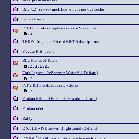
Rift "CZ" servery aneb kde je nyni nejvice cechu
Save a Panda!
PvE komunita se sejde na serveru Steampike
1
2
TRION Drops the Price of RIFT Subscriptions
Predam Rift - lacno
Rift: Planes of Telara
1
2
3
4
5
6
7
8
9
Dark Legion - PvP server: Whitefall (Defiant)
1
2
PvP a RIFT (zakladni info - dotaz)
1
2
Prodam Rift - 50 lvl Cleric + random flame :)
Prodám účet
Raidy
E X I L E - PvE server: Blightweald (Defiant)
PROBLÉM - Aktivace digitální edice na triál účtě