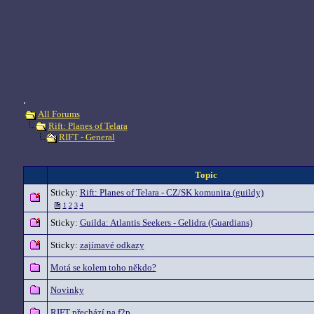
.
All Forums
Rift: Planes of Telara
RIFT - General
Topic
Sticky:
Rift: Planes of Telara - CZ/SK komunita (guildy)
1
2
3
4
Sticky:
Guilda: Atlantis Seekers - Gelidra (Guardians)
Sticky:
zajímavé odkazy
Motá se kolem toho někdo?
Novinky
RIFT přechází na f2p