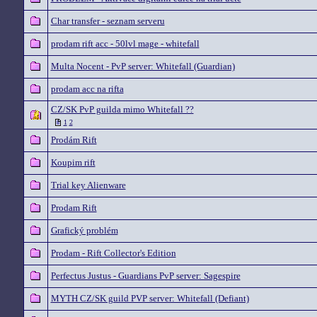
Char transfer - seznam serveru
prodam rift acc - 50lvl mage - whitefall
Multa Nocent - PvP server: Whitefall (Guardian)
prodam acc na rifta
CZ/SK PvP guilda mimo Whitefall ??
1
2
Prodám Rift
Koupim rift
Trial key Alienware
Prodam Rift
Grafický problém
Prodam - Rift Collector's Edition
Perfectus Justus - Guardians PvP server: Sagespire
MYTH CZ/SK guild PVP server: Whitefall (Defiant)