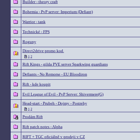
Builder - theory craft
Bohemia - PvP server: Imperium (Defiant)
Warrior - tank
Technické - FPS
Roguny
Direct2drive promo kod.
1
2
Rift Kings - gilda PVE server Sparkwing guardians
Defiants - No Remorse - EU Bloodiron
Rift - kde koupit
Evil League of Evil - PvP Server: Shivermere(G)
Head-start - Prubeh - Dojmy - Postrehy
1
2
Prodám Rift
Rift patch notes - Alpha
RIFT + TGC oficiálně v prodeji v CZ