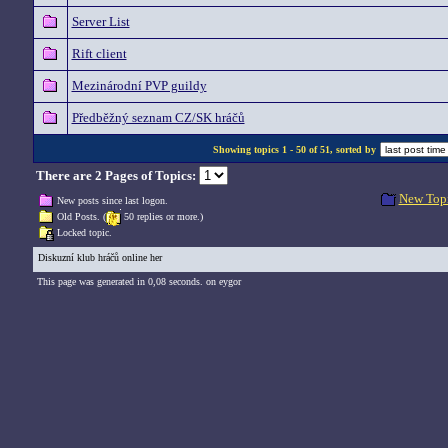
Server List
Rift client
Mezinárodní PVP guildy
Předběžný seznam CZ/SK hráčů
Showing topics 1 - 50 of 51, sorted by
There are 2 Pages of Topics:
New Top
New posts since last logon.
Old Posts. (
50 replies or more.)
Locked topic.
Diskuzní klub hráčů online her
This page was generated in 0,08 seconds. on eygor