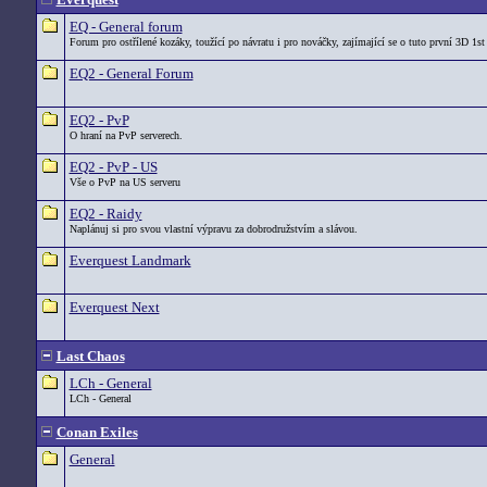
EQ - General forum
Forum pro ostřílené kozáky, toužící po návratu i pro nováčky, zajímající se o tuto první 3D 1st
EQ2 - General Forum
EQ2 - PvP
O hraní na PvP serverech.
EQ2 - PvP - US
Vše o PvP na US serveru
EQ2 - Raidy
Naplánuj si pro svou vlastní výpravu za dobrodružstvím a slávou.
Everquest Landmark
Everquest Next
Last Chaos
LCh - General
LCh - General
Conan Exiles
General