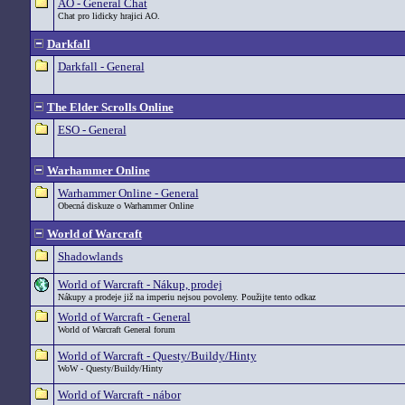
AO - General Chat
Chat pro lidicky hrajici AO.
Darkfall
Darkfall - General
The Elder Scrolls Online
ESO - General
Warhammer Online
Warhammer Online - General
Obecná diskuze o Warhammer Online
World of Warcraft
Shadowlands
World of Warcraft - Nákup, prodej
Nákupy a prodeje již na imperiu nejsou povoleny. Použijte tento odkaz
World of Warcraft - General
World of Warcraft General forum
World of Warcraft - Questy/Buildy/Hinty
WoW - Questy/Buildy/Hinty
World of Warcraft - nábor