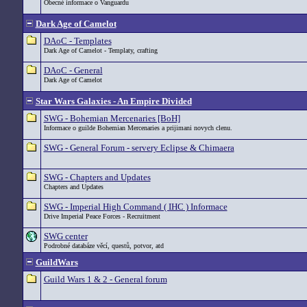
Obecné informace o Vanguardu
Dark Age of Camelot
DAoC - Templates
Dark Age of Camelot - Templaty, crafting
DAoC - General
Dark Age of Camelot
Star Wars Galaxies - An Empire Divided
SWG - Bohemian Mercenaries [BoH]
Informace o guilde Bohemian Mercenaries a prijimani novych clenu.
SWG - General Forum - servery Eclipse & Chimaera
SWG - Chapters and Updates
Chapters and Updates
SWG - Imperial High Command ( IHC ) Informace
Drive Imperial Peace Forces - Recruitment
SWG center
Podrobné databáze věcí, questů, potvor, atd
GuildWars
Guild Wars 1 & 2 - General forum