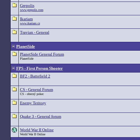
Grepolis
www.grepolis.com
Ikariam
www.ikariam.cz
Travian - General
PlanetSide
PlanetSide General Forum
PlanetSide
FPS - First Person Shooter
BF2 - Battefield 2
CS - General Forum
CS - obecný pokec
Enemy Teritory
Quake 3 - General forum
World War II Online
World War II Online