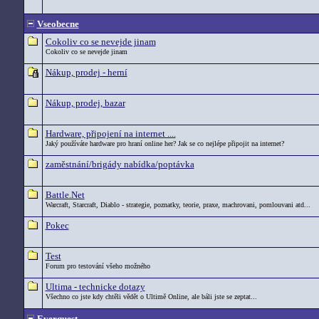
Vseobecne
Cokoliv co se nevejde jinam
Cokoliv co se nevejde jinam
Nákup, prodej - herní
Nákup, prodej, bazar
Hardware, připojení na internet ....
Jaký používáte hardware pro hraní online her? Jak se co nejlépe připojit na internet?
zaměstnání/brigády nabídka/poptávka
Battle.Net
Warcraft, Starcraft, Diablo - strategie, poznatky, teorie, praxe, machrovani, pomlouvani atd...
Pokec
Test
Forum pro testování všeho možného
Ultima - technicke dotazy
Všechno co jste kdy chtěli vědět o Ultimě Online, ale báli jste se zeptat...
Everquest