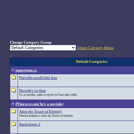
Change Category Group
Group Category Menu
.
Default Categories
imperium.cz
Pravidla používání fora
Novinky ve foru
Co je nového, nebo co byste ve Foru rádi viděli.
Připravované hry a novinky
Aion the Tower of Eternity
Obecná diskuze o Aion the Tower of Eternity
Battleforge 2