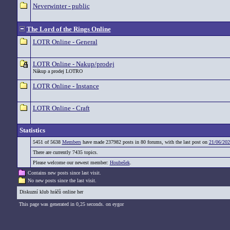
Neverwinter - public
The Lord of the Rings Online
LOTR Online - General
LOTR Online - Nakup/prodej
Nákup a prodej LOTRO
LOTR Online - Instance
LOTR Online - Craft
Statistics
5451 of 5638
Members
have made 237982 posts in 80 forums, with the last post on
21/06/202
There are currently 7435 topics.
Please welcome our newest member:
Houbešek
.
Contains new posts since last visit.
No new posts since the last visit.
Diskuzní klub hráčů online her
This page was generated in 0,25 seconds. on eygor