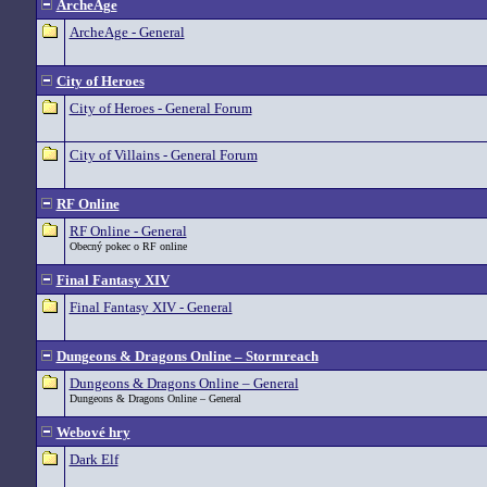
ArcheAge
ArcheAge - General
City of Heroes
City of Heroes - General Forum
City of Villains - General Forum
RF Online
RF Online - General
Obecný pokec o RF online
Final Fantasy XIV
Final Fantasy XIV - General
Dungeons & Dragons Online – Stormreach
Dungeons & Dragons Online – General
Dungeons & Dragons Online – General
Webové hry
Dark Elf