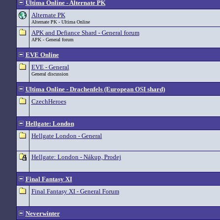
Ultima Online - Alternate PK
Alternate PK
Alternate PK - Ultima Online
APK and Defiance Shard - General forum
APK - General forum
EVE Online
EVE - General
General discussion
Ultima Online - Drachenfels (European OSI shard)
CzechHeroes
Hellgate: London
Hellgate London - General
Hellgate: London - Nákup, Prodej
Final Fantasy XI
Final Fantasy XI - General Forum
Neverwinter