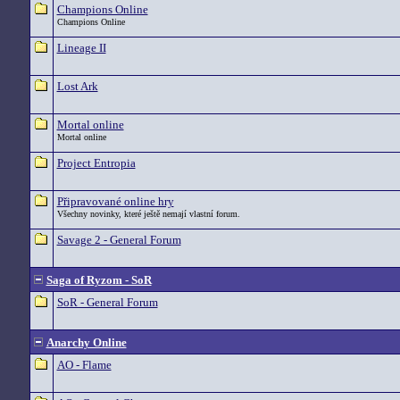
Champions Online
Champions Online
Lineage II
Lost Ark
Mortal online
Mortal online
Project Entropia
Připravované online hry
Všechny novinky, které ještě nemají vlastní forum.
Savage 2 - General Forum
Saga of Ryzom - SoR
SoR - General Forum
Anarchy Online
AO - Flame