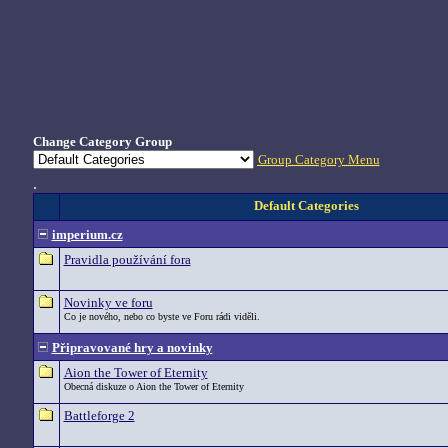
Change Category Group
Group Category Menu
.
Default Categories
imperium.cz
Pravidla používání fora
Novinky ve foru
Co je nového, nebo co byste ve Foru rádi viděli.
Připravované hry a novinky
Aion the Tower of Eternity
Obecná diskuze o Aion the Tower of Eternity
Battleforge 2