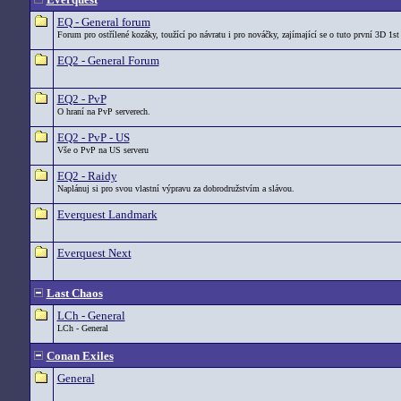
EQ - General forum
Forum pro ostřílené kozáky, toužící po návratu i pro nováčky, zajímající se o tuto první 3D 1st
EQ2 - General Forum
EQ2 - PvP
O hraní na PvP serverech.
EQ2 - PvP - US
Vše o PvP na US serveru
EQ2 - Raidy
Naplánuj si pro svou vlastní výpravu za dobrodružstvím a slávou.
Everquest Landmark
Everquest Next
Last Chaos
LCh - General
LCh - General
Conan Exiles
General