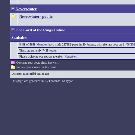
Neverwinter
Neverwinter - public
The Lord of the Rings Online
Statistics
5451 of 5638
Members
have made 237982 posts in 80 forums, with the last post on
21/06/202
There are currently 7435 topics.
Please welcome our newest member:
Houbešek
.
Contains new posts since last visit.
No new posts since the last visit.
Diskuzní klub hráčů online her
This page was generated in 0,24 seconds. on eygor