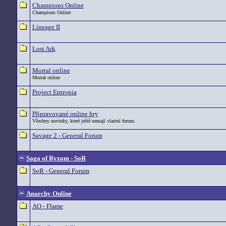
Champions Online
Champions Online
Lineage II
Lost Ark
Mortal online
Mortal online
Project Entropia
Připravované online hry
Všechny novinky, které ještě nemají vlastní forum.
Savage 2 - General Forum
Saga of Ryzom - SoR
SoR - General Forum
Anarchy Online
AO - Flame