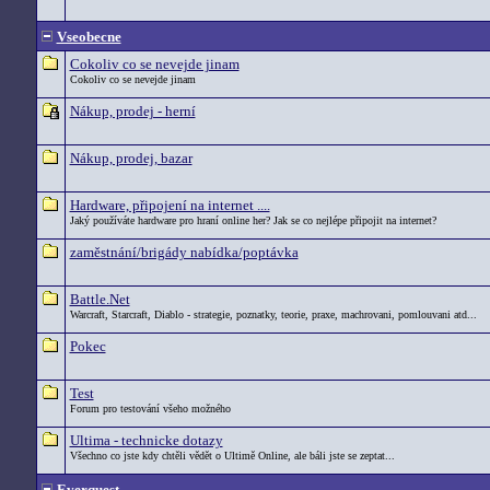
Vseobecne
Cokoliv co se nevejde jinam
Cokoliv co se nevejde jinam
Nákup, prodej - herní
Nákup, prodej, bazar
Hardware, připojení na internet ....
Jaký používáte hardware pro hraní online her? Jak se co nejlépe připojit na internet?
zaměstnání/brigády nabídka/poptávka
Battle.Net
Warcraft, Starcraft, Diablo - strategie, poznatky, teorie, praxe, machrovani, pomlouvani atd...
Pokec
Test
Forum pro testování všeho možného
Ultima - technicke dotazy
Všechno co jste kdy chtěli vědět o Ultimě Online, ale báli jste se zeptat...
Everquest