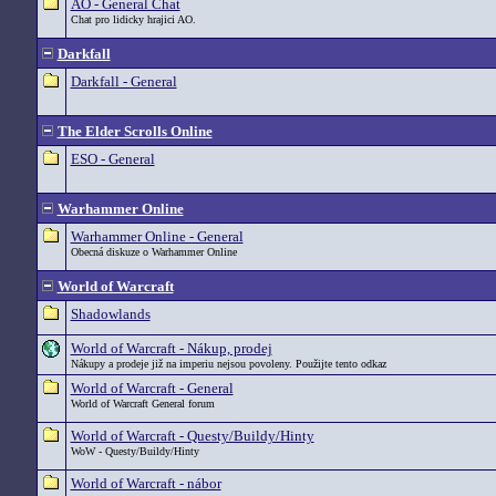
AO - General Chat
Chat pro lidicky hrajici AO.
Darkfall
Darkfall - General
The Elder Scrolls Online
ESO - General
Warhammer Online
Warhammer Online - General
Obecná diskuze o Warhammer Online
World of Warcraft
Shadowlands
World of Warcraft - Nákup, prodej
Nákupy a prodeje již na imperiu nejsou povoleny. Použijte tento odkaz
World of Warcraft - General
World of Warcraft General forum
World of Warcraft - Questy/Buildy/Hinty
WoW - Questy/Buildy/Hinty
World of Warcraft - nábor