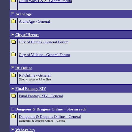
Guild Wars 1 & 2 - General forum
ArcheAge
ArcheAge - General
City of Heroes
City of Heroes - General Forum
City of Villains - General Forum
RF Online
RF Online - General
Obecný pokec o RF online
Final Fantasy XIV
Final Fantasy XIV - General
Dungeons & Dragons Online – Stormreach
Dungeons & Dragons Online – General
Dungeons & Dragons Online – General
Webové hry