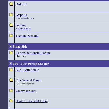
Dark Elf
Grepolis
www.grepolis.com
Ikariam
www.ikariam.cz
Travian - General
PlanetSide
PlanetSide General Forum
PlanetSide
FPS - First Person Shooter
BF2 - Battefield 2
CS - General Forum
CS - obecný pokec
Enemy Teritory
Quake 3 - General forum