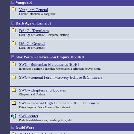
Vanguard
Vanguard General
Obecné informace o Vanguardu
Dark Age of Camelot
DAoC - Templates
Dark Age of Camelot - Templaty, crafting
DAoC - General
Dark Age of Camelot
Star Wars Galaxies - An Empire Divided
SWG - Bohemian Mercenaries [BoH]
Informace o guilde Bohemian Mercenaries a prijimani novych clenu.
SWG - General Forum - servery Eclipse & Chimaera
SWG - Chapters and Updates
Chapters and Updates
SWG - Imperial High Command ( IHC ) Informace
Drive Imperial Peace Forces - Recruitment
SWG center
Podrobné databáze věcí, questů, potvor, atd
GuildWars