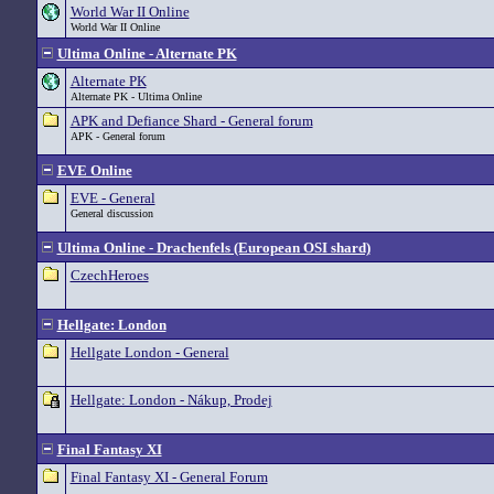
World War II Online
World War II Online
Ultima Online - Alternate PK
Alternate PK
Alternate PK - Ultima Online
APK and Defiance Shard - General forum
APK - General forum
EVE Online
EVE - General
General discussion
Ultima Online - Drachenfels (European OSI shard)
CzechHeroes
Hellgate: London
Hellgate London - General
Hellgate: London - Nákup, Prodej
Final Fantasy XI
Final Fantasy XI - General Forum