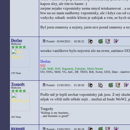
kapou slzy, ale tim to hasne :)
zrejme nejake vzpominky nema smysl reinkarnovat .. a uo
btw na uo mam nadherny vzpominky, ale i kdyz cas od casu
vzdycky odradi. tenhle klient je zabijak a vim, ze bych s
Byl jsem zmateny a nejisty, jsem sice porad zmateny a nej
Dorlas
Posted - 01/04/2015 : 10:36:22
Moderator
wowko vanilkove bylo nejvetsi zlo na svete, zatimco UO
Dorlas
EQ2
CzH, MdK, ReD, Ragnarok, Pohodari, Multa Nocent
UO, SWG, WoW, VG, AoC, DF, TESO, Rift, Swtor, GW2, Daoc - inactive
2787 Posts
Tragedy
Posted - 11/05/2015 : 15:18:50
Moderator
Podle mě je lepší nechat vzpomínky jak jsou. Z mý zkušeno
nějak ve větší míře někde sejít... možná až bude WoW2, 
Tragedy
"Killing is my business...
...and business is good!"
2637 Posts
terawatt
Posted - 13/05/2015 : 16:30:18