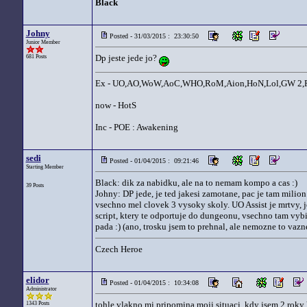
Black
Johny
Posted - 31/03/2015 : 23:30:50
Junior Member
Dp jeste jede jo?
681 Posts
Ex - UO,AO,WoW,AoC,WHO,RoM,Aion,HoN,Lol,GW 2,PoE
now - HotS
Inc - POE : Awakening
sedi
Posted - 01/04/2015 : 09:21:46
Starting Member
Black: dik za nabidku, ale na to nemam kompo a cas :)
39 Posts
Johny: DP jede, je ted jakesi zamotane, pac je tam milio
vsechno mel clovek 3 vysoky skoly. UO Assist je mrtvy, j
script, ktery te odportuje do dungeonu, vsechno tam vybij
pada :) (ano, trosku jsem to prehnal, ale nemozne to vazn
Czech Heroe
elidor
Posted - 01/04/2015 : 10:34:08
Administrator
tohle vlakno mi pripomina moji situaci, kdy jsem 2 roky 
1343 Posts