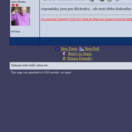
Junior Member
vzpomínky jsou pro důchodce,.. ale není třeba diskoté
I've survived Chernobyl,Y2K,9/11,Bird flu,Mad cow disease,Swine flu,
916 Posts
New Topic
New Poll
Reply to Topic
Printer Friendly
Diskuzní klub hráčů online her
This page was generated in 0,09 seconds. on eygor