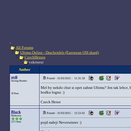
.
All Forums
Ultima Online - Drachenfels (European OSI shard)
CzechHeroes
vzkriseni
Author
sedi
Posted - 31/03/2015 : 11:31:18
Starting Member
Mel by nekdo chut si opet zahrat Ultimu? Jen tak lehce, 
hodku lognu :)
39 Posts
Czech Heroe
Black
Posted - 31/03/2015 : 13:23:42
Moderator
pojd radeji Neverwinter :)
2371 Posts