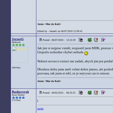
Jerzee <Mor do Kuli>
Edited by - JerzeeG on 06/07/2010 12:09:41
JerzeeG
Posted - 06/07/2010 : 12:22:29
Moderator
Jak jste si nejpise vsimli, rozpustil jsem MDK, protoze v
Grepolis rozhodne chybet nebude
Nekteri novacci-cizinci me zadali, abych jim jen preda
4364 Posts
Dlouhou dobu jsme meli velmi dobre jmeno, ale posledn
pozvana, tak jsem si rekl, ze je nejvyssi cas to utnout.
Jerzee <Mor do Kuli>
Rashaverak
Posted - 04/02/2013 : 08:33:25
Senior Member
l
3722 Posts
lastfm