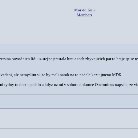
Mor do Kuli
Members
etsina puvodnich lidi uz stejne prestala hrat a tech zbyvajicich par to hraje spise re
l vedeni, ale nemyslim si, ze by meli narok na to nadale kazit jmeno MDK.
i tydny to dost upadalo a kdyz uz mi v sobotu dokonce Oberonicus napsala, ze vidi