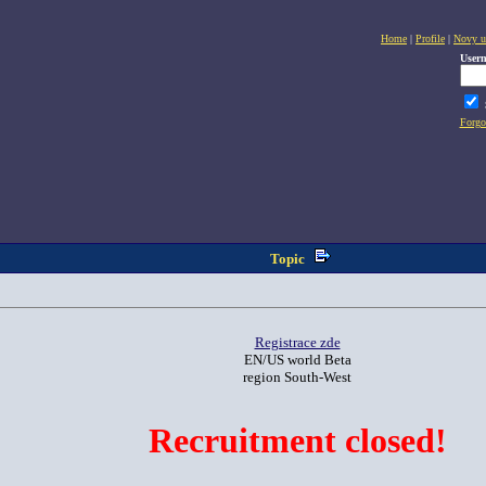
Home
|
Profile
|
Novy u
User
Forgo
Topic
Registrace zde
EN/US world Beta
region South-West
Recruitment closed!