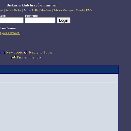
Diskuzní klub hráčů online her
cet
|
Active Topics
|
Active Polls
|
Members
|
Private Messages
|
Search
|
FAQ
name:
Password:
Save Password
t your Password?
New Topic
Reply to Topic
Printer Friendly