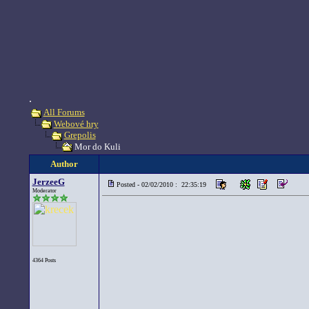
.
All Forums
Webové hry
Grepolis
Mor do Kuli
Author
JerzeeG
Posted - 02/02/2010 : 22:35:19
Moderator
4364 Posts