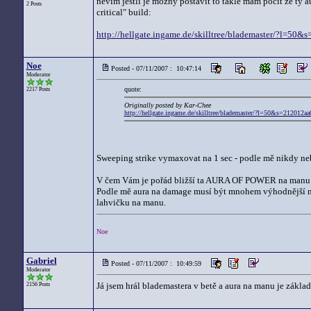
nevim jestli je mozny postavit to takle mam pocit ze ty 
2 Posts
critical" build:
http://hellgate.ingame.de/skilltree/blademaster/?l=
Noe
Posted - 07/11/2007 : 10:47:14
Moderator
quote:
2217 Posts
Originally posted by Kar-Chee
http://hellgate.ingame.de/skilltree/blademaster/?l=50&s=21201
Sweeping strike vymaxovat na 1 sec - podle mě nikdy ne
V čem Vám je pořád bližší ta AURA OF POWER na manu
Podle mě aura na damage musí být mnohem výhodnější na
lahvičku na manu.
Noe
Gabriel
Posted - 07/11/2007 : 10:49:59
Moderator
Já jsem hrál blademastera v betě a aura na manu je základ
2156 Posts