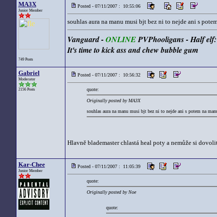
MA3X
Posted - 07/11/2007 : 10:55:06
Junior Member
souhlas aura na manu musi bjt bez ni to nejde ani s potem
Vanguard -
ONLINE
PVPhooligans - Half el
It's time to kick ass and chew bubble gum
749 Posts
Gabriel
Posted - 07/11/2007 : 10:56:32
Moderator
quote:
2156 Posts
Originally posted by MA3X
souhlas aura na manu musi bjt bez ni to nejde ani s potem na manu
Hlavně blademaster chlastá heal poty a nemůže si dovoli
Kar-Chee
Posted - 07/11/2007 : 11:05:39
Junior Member
quote:
Originally posted by Noe
quote: