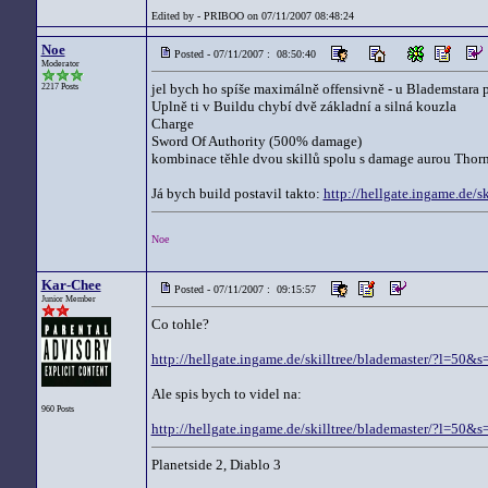
Edited by - PRIBOO on 07/11/2007 08:48:24
Noe
Posted - 07/11/2007 : 08:50:40
Moderator
jel bych ho spíše maximálně offensivně - u Blademstara 
2217 Posts
Uplně ti v Buildu chybí dvě základní a silná kouzla
Charge
Sword Of Authority (500% damage)
kombinace těhle dvou skillů spolu s damage aurou Thorn
Já bych build postavil takto:
http://hellgate.ingame.de
Noe
Kar-Chee
Posted - 07/11/2007 : 09:15:57
Junior Member
Co tohle?
http://hellgate.ingame.de/skilltree/blademaster/?l=
Ale spis bych to videl na:
960 Posts
http://hellgate.ingame.de/skilltree/blademaster/?l=
Planetside 2, Diablo 3