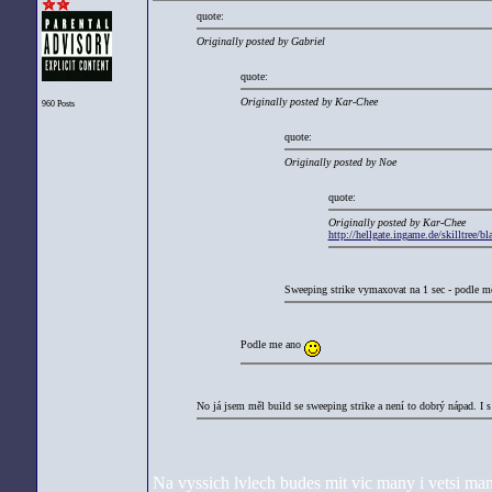
quote:
Originally posted by Gabriel
quote:
Originally posted by Kar-Chee
960 Posts
quote:
Originally posted by Noe
quote:
Originally posted by Kar-Chee
http://hellgate.ingame.de/skilltre
Sweeping strike vymaxovat na 1 sec - podle m
Podle me ano
No já jsem měl build se sweeping strike a není to dobrý nápad. I s
Na vyssich lvlech budes mit vic many i vetsi mana