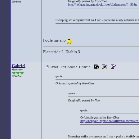
Originally posted by Kar-Chee
960 Posts
http://hellgate.ingame.de/skilltree/blademaster/?l=5
Sweeping strike vymaxovat na 1 sec - podle mě nikdy nebudeš mít
Podle me ano
Planetside 2, Diablo 3
Gabriel
Posted - 07/11/2007 : 11:09:47
Moderator
quote:
2156 Posts
Originally posted by Kar-Chee
quote:
Originally posted by Noe
quote:
Originally posted by Kar-Chee
http://hellgate.ingame.de/skilltree/bladema
Sweeping strike vymaxovat na 1 sec - podle mě nikdy n