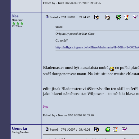
Edited by - Kar-Chee on 07/11/2007 09:23:25
Noe
Posted - 07/11/2007 : 09:24:47
Moderator
quote:
2217 Posts
Originally posted by Kar-Chee
Co tohle?
http://hellgate.ingame.de/skilltree/blademaster/?l=50&s=24000
Blademaster musí být masakrista mobů
co pořád plácá
stačí doregenerovat manu. Na krit. situace musíte chlasta
edit: jinak Blademsterovi těžce závidím ten skill co šetř
jako hlavní náročnost stat Wilpower ... to mě fakt hlava n
Noe
Edited by - Noe on 07/11/2007 09:27:04
Gomoku
Posted - 07/11/2007 : 09:40:26
Starting Member