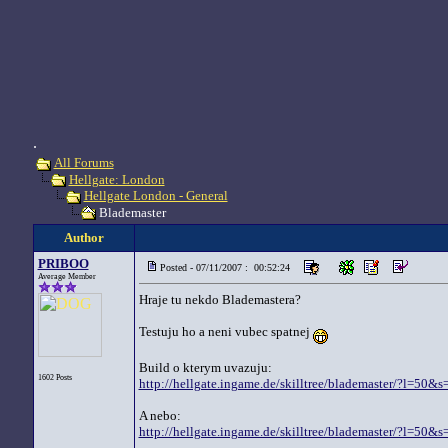
.
All Forums
Hellgate: London
Hellgate London - General
Blademaster
Author
PRIBOO
Posted - 07/11/2007 : 00:52:24
Average Member
Hraje tu nekdo Blademastera?
Testuju ho a neni vubec spatnej
Build o kterym uvazuju:
1602 Posts
http://hellgate.ingame.de/skilltree/blademaster/?l=
A nebo:
http://hellgate.ingame.de/skilltree/blademaster/?l=