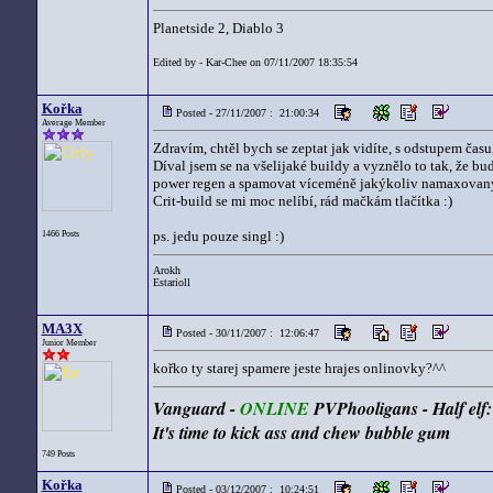
Planetside 2, Diablo 3
Edited by - Kar-Chee on 07/11/2007 18:35:54
Kořka
Posted - 27/11/2007 : 21:00:34
Average Member
Zdravím, chtěl bych se zeptat jak vidíte, s odstupem čas
Díval jsem se na všelijaké buildy a vyznělo to tak, že bu
power regen a spamovat víceméně jakýkoliv namaxovaný 
Crit-build se mi moc nelíbí, rád mačkám tlačítka :)
ps. jedu pouze singl :)
1466 Posts
Arokh
Estarioll
MA3X
Posted - 30/11/2007 : 12:06:47
Junior Member
kořko ty starej spamere jeste hrajes onlinovky?^^
Vanguard -
ONLINE
PVPhooligans - Half el
It's time to kick ass and chew bubble gum
749 Posts
Kořka
Posted - 03/12/2007 : 10:24:51