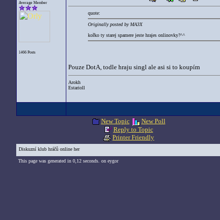
Average Member
quote:
Originally posted by MA3X
kořko ty starej spamere jeste hrajes onlinovky?^^
1466 Posts
Pouze DotA, todle hraju singl ale asi si to koupím
Arokh
Estarioll
New Topic
New Poll
Reply to Topic
Printer Friendly
Diskuzní klub hráčů online her
This page was generated in 0,12 seconds. on eygor