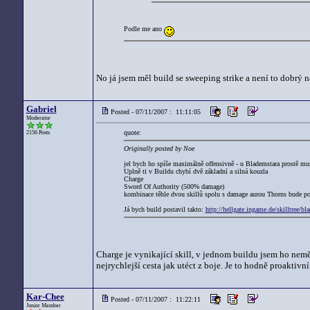
Podle me ano
No já jsem měl build se sweeping strike a není to dobrý n
Gabriel
Posted - 07/11/2007 : 11:11:05
Moderator
quote:
2156 Posts
Originally posted by Noe
jel bych ho spíše maximálně offensivně - u Blademstara prostě mus
Uplně ti v Buildu chybí dvě základní a silná kouzla
Charge
Sword Of Authority (500% damage)
kombinace těhle dvou skillů spolu s damage aurou Thorns bude p
Já bych build postavil takto:
http://hellgate.ingame.de/skilltre
Charge je vynikající skill, v jednom buildu jsem ho neměl
nejrychlejší cesta jak utéct z boje. Je to hodně proaktivní s
Kar-Chee
Posted - 07/11/2007 : 11:22:11
Junior Member