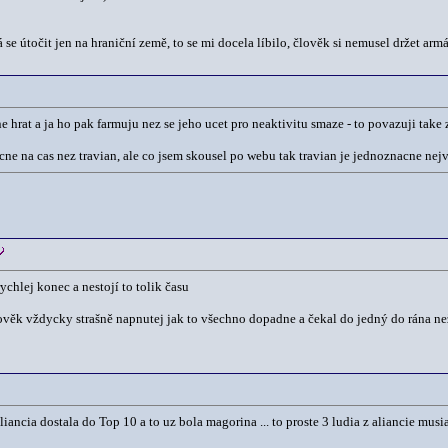
dá se útočit jen na hraniční země, to se mi docela líbilo, člověk si nemusel držet ar
 hrat a ja ho pak farmuju nez se jeho ucet pro neaktivitu smaze - to povazuji take z
cne na cas nez travian, ale co jsem skousel po webu tak travian je jednoznacne ne
chlej konec a nestojí to tolik času
člověk vždycky strašně napnutej jak to všechno dopadne a čekal do jedný do rána než
ancia dostala do Top 10 a to uz bola magorina ... to proste 3 ludia z aliancie musia 