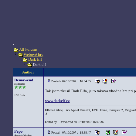
.
All Forums
Webové hry
Dark Elf
Dark elf
Author
Demawend
Posted - 07/10/2007 : 16:04:35
Moderator
Tak jsem zkusil Dark Elfa, je to takova vhodna hra pri 
1259 Posts
www.darkelf.cz
Ultima Online, Dark Age of Camelot, EVE Online, Everquest 2, Vanguard
:)
Edited by - Demawend on 07/10/2007 16:07:36
Pepo
Posted - 07/10/2007 : 18:38:47
Average Member