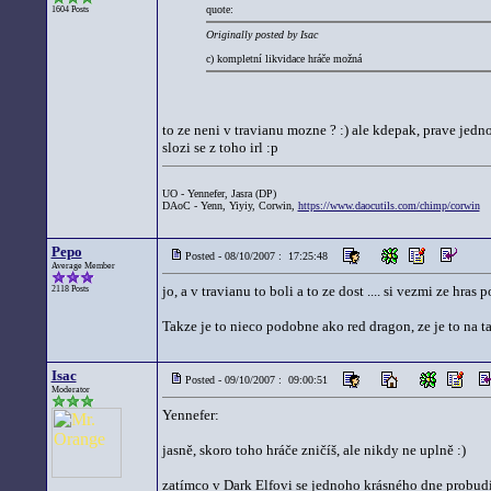
quote:
1604 Posts
Originally posted by Isac
c) kompletní likvidace hráče možná
to ze neni v travianu mozne ? :) ale kdepak, prave jed
slozi se z toho irl :p
UO - Yennefer, Jasra (DP)
DAoC - Yenn, Yiyiy, Corwin,
https://www.daocutils.com/chimp/corwin
Pepo
Posted - 08/10/2007 : 17:25:48
Average Member
jo, a v travianu to boli a to ze dost .... si vezmi ze hr
2118 Posts
Takze je to nieco podobne ako red dragon, ze je to na t
Isac
Posted - 09/10/2007 : 09:00:51
Moderator
Yennefer:
jasně, skoro toho hráče zničíš, ale nikdy ne uplně :)
zatímco v Dark Elfovi se jednoho krásného dne probudíš