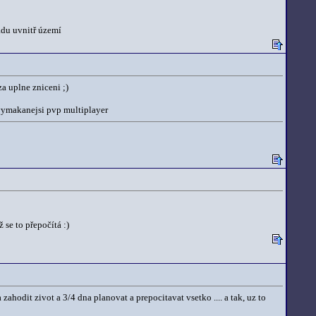
mádu uvnitř území
a uplne zniceni ;)
jvymakanejsi pvp multiplayer
 se to přepočítá :)
zahodit zivot a 3/4 dna planovat a prepocitavat vsetko .... a tak, uz to