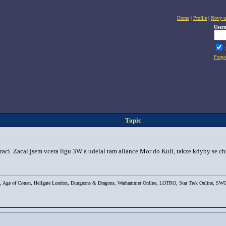
Home
|
Profile
|
Novy u
User
Forgo
Topic
praci. Zacal jsem vcera ligu 3W a udelal tam aliance Mor do Kuli, takze kdyby se cht
, Age of Conan, Hellgate London, Dungeons & Dragons, Warhammer Online, LOTRO, Star Trek Online, SWG, Da