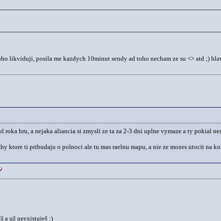
noho likviduji, posila me kazdych 10minut sendy ad toho necham ze su <> atd ;) hl
as pol roka hru, a nejaka aliancia si zmysli ze ta za 2-3 dni uplne vymaze a ty pokial
ahy ktore ti pribudaju o polnoci ale tu mas raelnu mapu, a nie ze mozes utocit na k
 a už neexistuješ :)