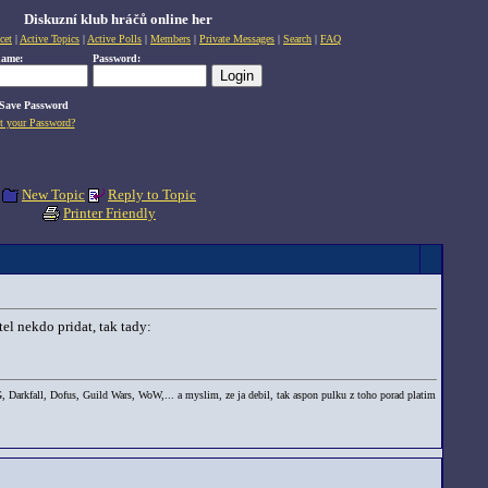
Diskuzní klub hráčů online her
cet
|
Active Topics
|
Active Polls
|
Members
|
Private Messages
|
Search
|
FAQ
name:
Password:
Save Password
t your Password?
New Topic
Reply to Topic
Printer Friendly
el nekdo pridat, tak tady:
rkfall, Dofus, Guild Wars, WoW,... a myslim, ze ja debil, tak aspon pulku z toho porad platim