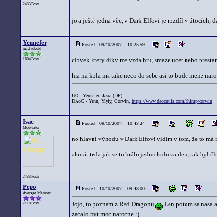
2433 Posts
jo a ještě jedna věc, v Dark Elfovi je rozdíl v útocích, 
Yennefer
Posted - 09/10/2007 : 10:25:59
mad kobold
clovek ktery diky me vzda hru, smaze ucet nebo prestane
1604 Posts
hra na kola ma take neco do sebe asi to bude mene naro
UO - Yennefer, Jasra (DP)
DAoC - Yenn, Yiyiy, Corwin,
https://www.daocutils.com/chimp/corwin
Isac
Posted - 09/10/2007 : 10:43:24
Moderator
no hlavní výhodu v Dark Elfovi vidím v tom, že to má ry
akorát teda jak se to hrálo jedno kolo za den, tak byl 
2433 Posts
Pepo
Posted - 10/10/2007 : 09:48:00
Average Member
Jojo, to poznam z Red Dragonu
Len potom sa nasa ali
2118 Posts
zacalo byt moc narocne :)