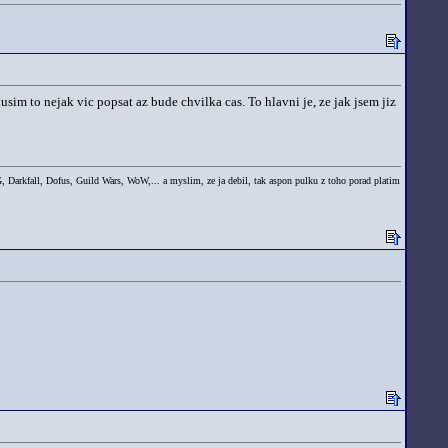
sim to nejak vic popsat az bude chvilka cas. To hlavni je, ze jak jsem jiz
rkfall, Dofus, Guild Wars, WoW,... a myslim, ze ja debil, tak aspon pulku z toho porad platim