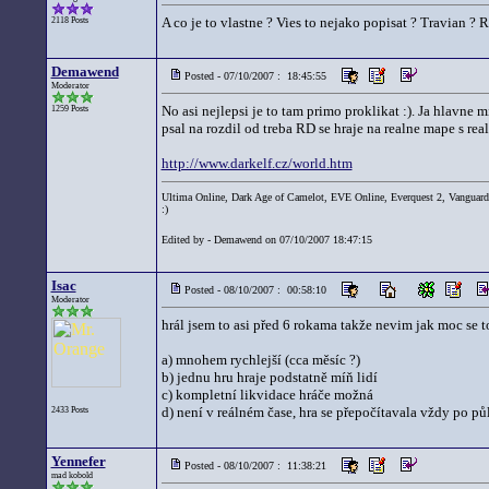
A co je to vlastne ? Vies to nejako popisat ? Travian ? R
2118 Posts
Demawend
Posted - 07/10/2007 : 18:45:55
Moderator
No asi nejlepsi je to tam primo proklikat :). Ja hlavne 
1259 Posts
psal na rozdil od treba RD se hraje na realne mape s re
http://www.darkelf.cz/world.htm
Ultima Online, Dark Age of Camelot, EVE Online, Everquest 2, Vanguard
:)
Edited by - Demawend on 07/10/2007 18:47:15
Isac
Posted - 08/10/2007 : 00:58:10
Moderator
hrál jsem to asi před 6 rokama takže nevim jak moc se t
a) mnohem rychlejší (cca měsíc ?)
b) jednu hru hraje podstatně míň lidí
c) kompletní likvidace hráče možná
d) není v reálném čase, hra se přepočítavala vždy po pů
2433 Posts
Yennefer
Posted - 08/10/2007 : 11:38:21
mad kobold