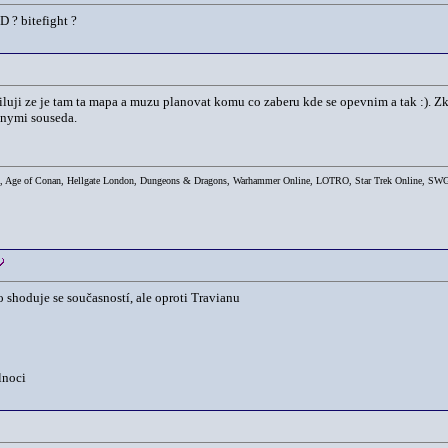
D ? bitefight ?
miluji ze je tam ta mapa a muzu planovat komu co zaberu kde se opevnim a tak :). Zku
alnymi souseda.
, Age of Conan, Hellgate London, Dungeons & Dragons, Warhammer Online, LOTRO, Star Trek Online, SWG, Da
o shoduje se současností, ale oproti Travianu
lnoci