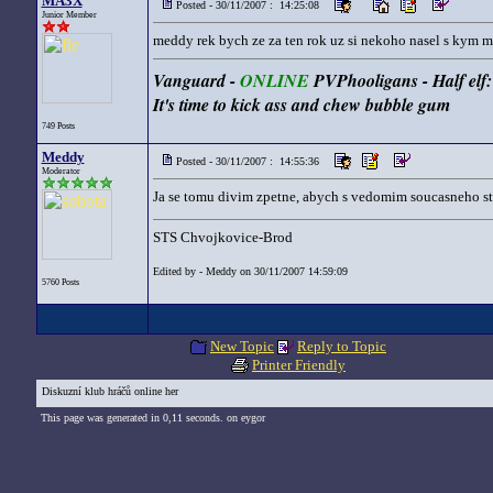
MA3X
Posted - 30/11/2007 : 14:25:08
Junior Member
meddy rek bych ze za ten rok uz si nekoho nasel s kym mu
Vanguard -
ONLINE
PVPhooligans - Half el
It's time to kick ass and chew bubble gum
749 Posts
Meddy
Posted - 30/11/2007 : 14:55:36
Moderator
Ja se tomu divim zpetne, abych s vedomim soucasneho stav
STS Chvojkovice-Brod
Edited by - Meddy on 30/11/2007 14:59:09
5760 Posts
New Topic
Reply to Topic
Printer Friendly
Diskuzní klub hráčů online her
This page was generated in 0,11 seconds. on eygor