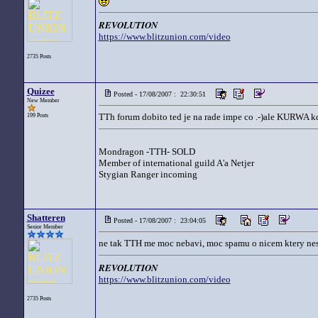
REVOLUTION
https://www.blitzunion.com/video
2735 Posts
Quizee
Posted - 17/08/2007 : 22:30:51
New Member
TTh forum dobito ted je na rade impe co .-)ale KURWA k
199 Posts
Mondragon -TTH- SOLD
Member of international guild A'a Netjer
Stygian Ranger incoming
Shatteren
Posted - 17/08/2007 : 23:04:05
Senior Member
ne tak TTH me moc nebavi, moc spamu o nicem ktery nesti
REVOLUTION
https://www.blitzunion.com/video
2735 Posts