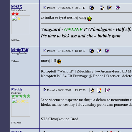
MA3X
Posted - 24/08/2007 : 09:51:47
Junior Member
zviratka se tyrat nesmej omg
Vanguard -
ONLINE
PVPhooligans - Half el
It's time to kick ass and chew bubble gum
749 Posts
k0r0pT3ff
Posted - 27/11/2007 : 18:10:17
Starting Member
musej !!!!
15 Posts
Koropteff *Warlord* [ Zdechliny ] --- Arcane-Frost UD M
Koropteff lvl 34 Elf Firemage @ Endor UO server - delete
Meddy
Posted - 30/11/2007 : 13:17:23
Moderator
Ja se vicemene uspesne maskuju a delam ze nerozumim c
hledat marne, cestiny i slovenstiny potkavam pomerne dos
STS Chvojkovice-Brod
5760 Posts