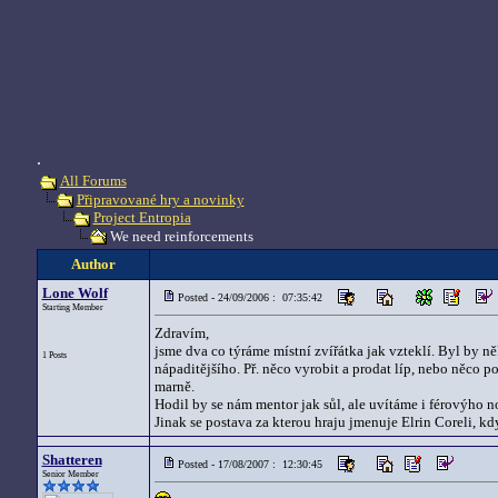
.
All Forums
Připravované hry a novinky
Project Entropia
We need reinforcements
Author
Lone Wolf
Posted - 24/09/2006 : 07:35:42
Starting Member
Zdravím,
jsme dva co týráme místní zvířátka jak vzteklí. Byl by něk
1 Posts
nápaditějšího. Př. něco vyrobit a prodat líp, nebo něco
marně.
Hodil by se nám mentor jak sůl, ale uvítáme i férovýho n
Jinak se postava za kterou hraju jmenuje Elrin Coreli, kd
Shatteren
Posted - 17/08/2007 : 12:30:45
Senior Member